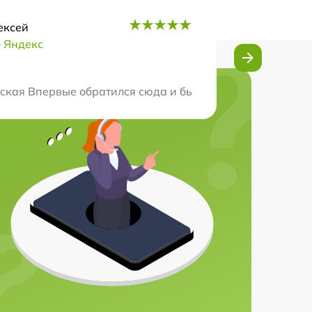
ексей
–
Яндекс
технику в рекордно короткие сроки.
кая Впервые обратился сюда и был приятно удивлен бы