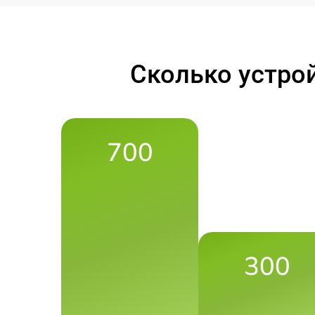
Сколько устро
700
300