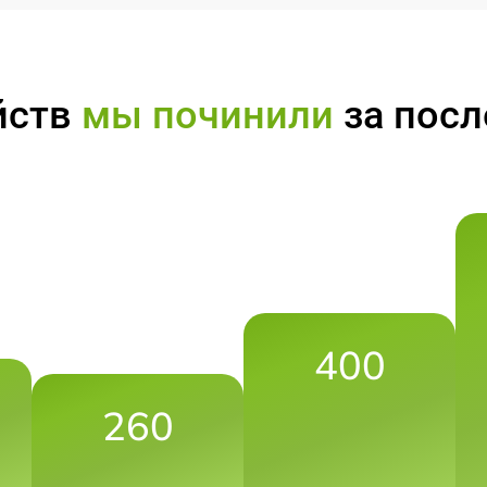
йств
мы починили
за посл
400
260